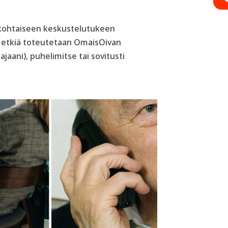
kohtaiseen keskustelutukeen
Hetkiä toteutetaan OmaisOivan
ajaani), puhelimitse tai sovitusti