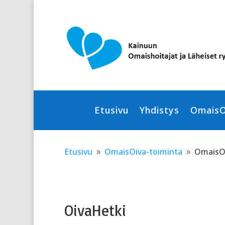
Skip
Skip
to
to
content
Content
Etusivu
Yhdistys
OmaisO
Etusivu
OmaisOiva-toiminta
OmaisOi
9
9
OivaHetki