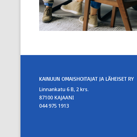
KAINUUN OMAISHOITAJAT JA LÄHEISET RY
Linnankatu 6 B, 2 krs.
87100 KAJAANI
044 975 1913