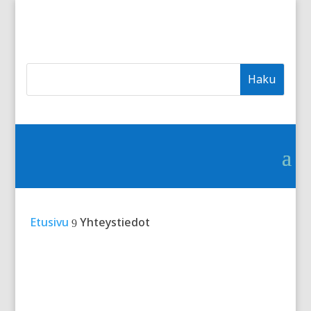
Skip
to
content
Etsi:
Search
for...
Etusivu
Yhteystiedot
9