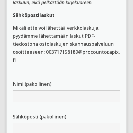
laskuun, eikä pelkästään kirjekuoreen.
Sähköpostilaskut
Mikäli ette voi lähettää verkkolaskuja,
pyydämme lähettämään laskut PDF-
tiedostona ostolaskujen skannauspalveluun
osoitteeseen: 003717158189@procountor.apix.
fi
Nimi (pakollinen)
Sähköposti (pakollinen)