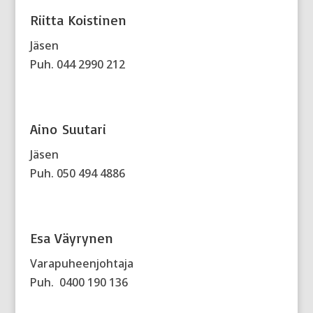
Riitta Koistinen
Jäsen
Puh. 044 2990 212
Aino Suutari
Jäsen
Puh. 050 494 4886
Esa Väyrynen
Varapuheenjohtaja
Puh.
0400 190 136