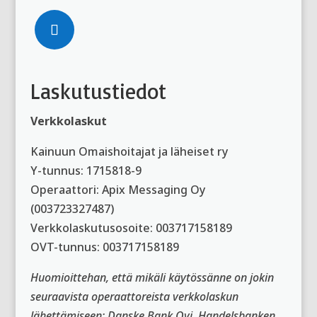
Facebook
Laskutustiedot
Verkkolaskut
Kainuun Omaishoitajat ja läheiset ry
Y-tunnus: 1715818-9
Operaattori: Apix Messaging Oy
(003723327487)
Verkkolaskutusosoite: 003717158189
OVT-tunnus: 003717158189
Huomioittehan, että mikäli käytössänne on jokin
seuraavista operaattoreista verkkolaskun
lähettämiseen: Danske Bank Oyj, Handelsbanken,