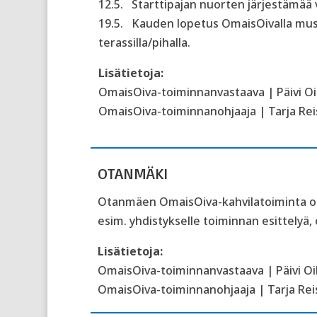
12.5.
Starttipajan nuorten järjestämää vi
19.5.
Kauden lopetus OmaisOivalla musis
terassilla/pihalla.
Lisätietoja:
OmaisOiva-toiminnanvastaava | Päivi Oik
OmaisOiva-toiminnanohjaaja | Tarja Reis
OTANMÄKI
Otanmäen OmaisOiva-kahvilatoiminta on t
esim. yhdistykselle toiminnan esittelyä, 
Lisätietoja:
OmaisOiva-toiminnanvastaava | Päivi Oik
OmaisOiva-toiminnanohjaaja | Tarja Reis