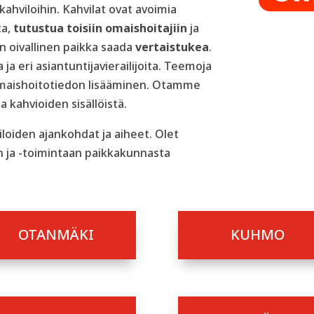
ahviloihin. Kahvilat ovat avoimia
ta,
tutustua toisiin omaishoitajiin
ja
on oivallinen paikka saada
vertaistukea
.
ja eri asiantuntijavierailijoita. Teemoja
 omaishoitotiedon lisääminen. Otamme
 kahvioiden sisällöistä.
loiden ajankohdat ja aiheet. Olet
in ja -toimintaan paikkakunnasta
OTANMÄKI
KUHMO