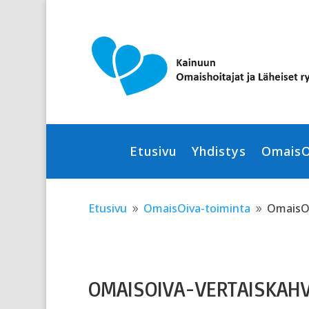
Skip
Skip
to
to
content
Content
Etusivu
Yhdistys
OmaisO
Etusivu
OmaisOiva-toiminta
OmaisOi
9
9
OMAISOIVA-VERTAISKAHV