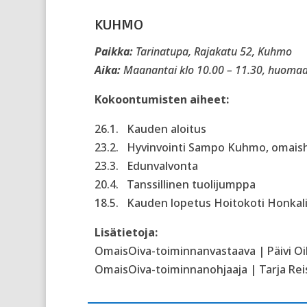
KUHMO
Paikka:
Tarinatupa, Rajakatu 52, Kuhmo
Aika:
Maanantai klo 10.00 – 11.30, huomaa 
Kokoontumisten aiheet:
26.1. Kauden aloitus
23.2. Hyvinvointi Sampo Kuhmo, omaisho
23.3. Edunvalvonta
20.4. Tanssillinen tuolijumppa
18.5. Kauden lopetus Hoitokoti Honkalin
Lisätietoja:
OmaisOiva-toiminnanvastaava | Päivi Oik
OmaisOiva-toiminnanohjaaja | Tarja Reis