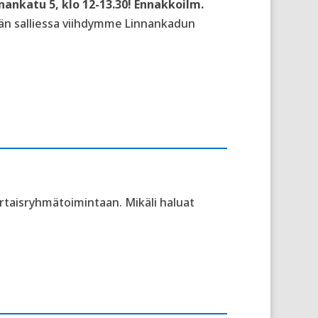
nankatu
5,
klo 12-13.30
! Ennakkoilm.
ään salliessa viihdymme Linnankadun
ertaisryhmätoimintaan. Mikäli haluat