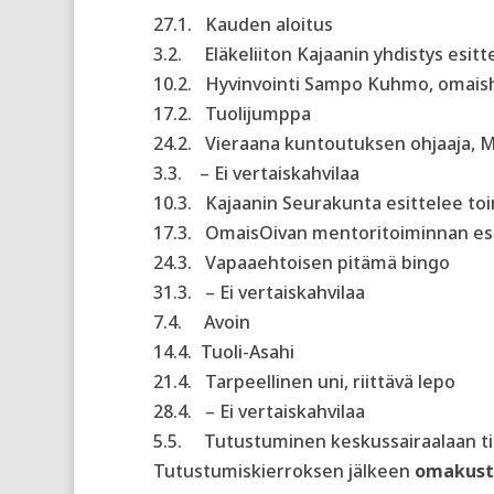
27.1.
Kauden aloitus
3.2.
Eläkeliiton Kajaanin yhdistys esit
10.2.
Hyvinvointi Sampo Kuhmo, omaish
17.2.
Tuolijumppa
24.2.
Vieraana k
untoutuksen ohjaaja, 
3.3. – Ei vertaiskahvilaa
10.3.
Kajaanin Seurakunta esittelee to
17.3.
OmaisOivan mentoritoiminnan esit
24.3.
Vapaaehtoisen pitämä bingo
31.3.
–
Ei vertaiskahvilaa
7.4.
Avoin
14.4.
Tuoli-Asahi
21.4.
Tarpeellinen uni, riittävä lepo
28.4.
–
Ei vertaiskahvilaa
5.5.
Tutustuminen keskussairaalaan til
Tutustumiskierroksen jälkeen
omakust