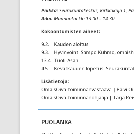
Paikka:
Seurakuntakeskus, Kirkkokuja 1, P
Aika:
Maanantai klo 13.00 – 14.30
Kokoontumisten aiheet:
9.2.
Kauden aloitus
9.3.
Hy
vinvointi Sa
mpo Kuhmo, omaisho
13.4.
Tuoli-Asahi
4.5.
Kevätkauden lopetus
Seurakuntat
Lisätietoja:
OmaisOiva-toiminnanvastaava | Päivi Oik
OmaisOiva-toiminnanohjaaja | Tarja Reis
PUOLANKA