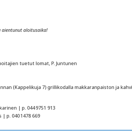
aientunut aloitusaika!
itajien tuetut lomat, P. Juntunen
nan (Kappelikuja 7) grillikodalla makkaranpaiston ja kah
arinen | p. 044 9751 913
 | p. 040 1478 669