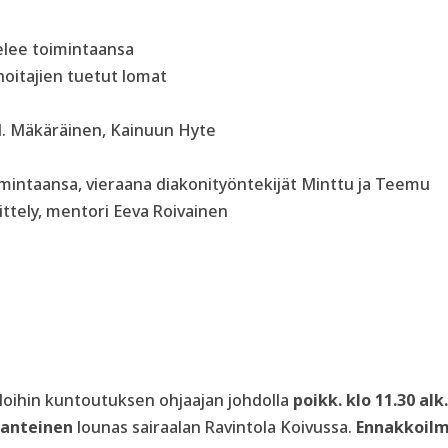
telee toimintaansa
oitajien tuetut lomat
M. Mäkäräinen, Kainuun Hyte
imintaansa, vieraana diakonityöntekijät Minttu ja Teemu
tely, mentori Eeva Roivainen
oihin k
untoutuksen ohjaajan johdolla
poikk. klo 11.30 alk.
anteinen
lounas sairaalan Ravintola Koivussa.
Ennakkoil