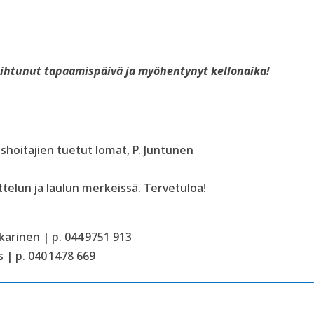
aihtunut tapaamispäivä ja myöhentynyt kellonaika!
hoitajien tuetut lomat, P. Juntunen
telun ja laulun merkeissä.
Tervetuloa!
arinen | p. 044 9751 913
 | p. 040 1478 669