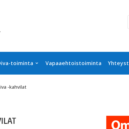
iva-toiminta
Vapaaehtoistoiminta
Yhteyst
va -kahvilat
ILAT