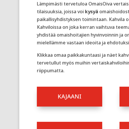
Lämpimästi tervetuloa OmaisOiva vertaisk
tilaisuuksia, joissa voi
kysyä
omaishoidos
paikallisyhdistyksen toimintaan. Kahvila 
Kahviloissa on joka kerran vaihtuva teema 
yhdistää omaishoitajien hyvinvoinnin ja
mielellämme vastaan ideoita ja ehdotuksia
Klikkaa omaa paikkakuntaasi ja näet kahvi
tervetullut myös muihin vertaiskahviloih
riippumatta.
KAJAANI