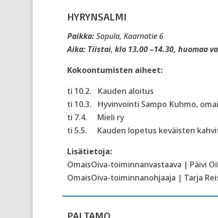
HYRYNSALMI
Paikka:
Sopula, Kaarnatie 6
Aika:
Tiistai
,
klo 13.00 –14.30, huomaa v
Kokoontumisten aiheet:
ti 10.2.
Kauden aloitus
ti 10.3.
Hyvinvointi Sampo Kuhmo, omais
ti 7.4.
Mieli ry
ti 5.5.
Kauden lopetus keväisten kahvit
Lisätietoja:
OmaisOiva-toiminnanvastaava | Päivi Oik
OmaisOiva-toiminnanohjaaja | Tarja Reis
PALTAMO