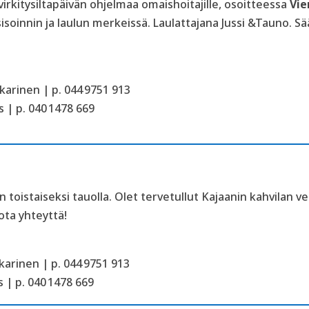
rkitysiltapäivän ohjelmaa omaishoitajille, osoitteessa
Vie
oinnin ja laulun merkeissä. Laulattajana Jussi &Tauno. S
arinen | p. 044 9751 913
 | p. 040 1478 669
oistaiseksi tauolla. Olet tervetullut Kajaanin kahvilan v
ota yhteyttä!
arinen | p. 044 9751 913
 | p. 040 1478 669