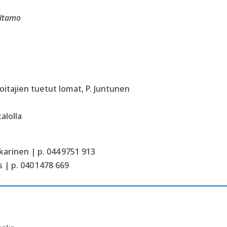
altamo
itajien
tuetut
lomat, P
.
Juntunen
alolla
arinen | p. 044 9751 913
 | p. 040 1478 669