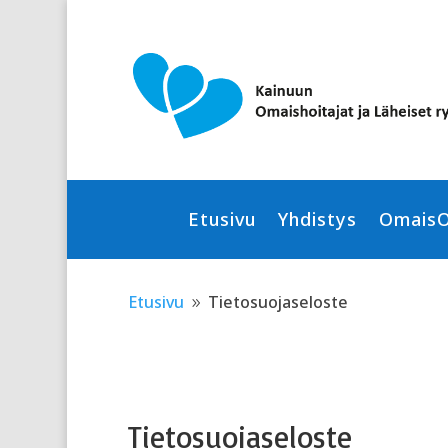
Skip
Skip
to
to
content
Content
Etusivu
Yhdistys
OmaisO
Etusivu
Tietosuojaseloste
9
Tietosuojaseloste