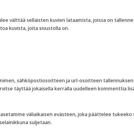
 tulee välttää sellaisten kuvien lataamista, joissa on tallenn
toa kuvista, joita sivustolla on.
ta nimen, sähköpostiosoitteen ja url-osoitteen tallennukse
vitse täyttää jokaisella kerralla uudelleen kommenttia lis
olle, asetamme väliaikaisen evästeen, joka päättelee tukeeko 
 selainikkuna suljetaan.