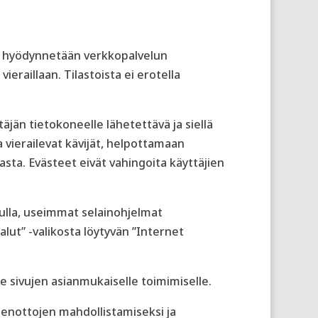
ota hyödynnetään verkkopalvelun
vieraillaan. Tilastoista ei erotella
jän tietokoneelle lähetettävä ja siellä
a vierailevat kävijät, helpottamaan
asta. Evästeet eivät vahingoita käyttäjien
vulla, useimmat selainohjelmat
ut” -valikosta löytyvän ”Internet
e sivujen asianmukaiselle toimimiselle.
denottojen mahdollistamiseksi ja