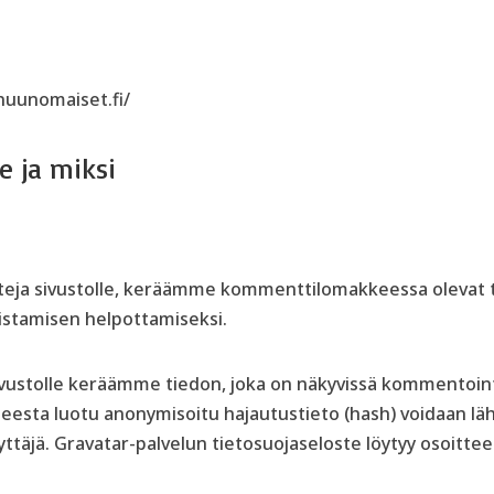
nuunomaiset.fi/
 ja miksi
teja sivustolle, keräämme kommenttilomakkeessa olevat ti
istamisen helpottamiseksi.
 sivustolle keräämme tiedon, joka on näkyvissä kommentoin
tteesta luotu anonymisoitu hajautustieto (hash) voidaan lä
täjä. Gravatar-palvelun tietosuojaseloste löytyy osoittee