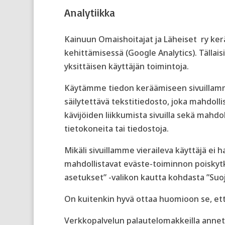
Analytiikka
Kainuun Omaishoitajat ja Läheiset ry kerä
kehittämisessä (Google Analytics). Tällaisia
yksittäisen käyttäjän toimintoja.
Käytämme tiedon keräämiseen sivuillamme n
säilytettävä tekstitiedosto, joka mahdolli
kävijöiden liikkumista sivuilla sekä mahd
tietokoneita tai tiedostoja.
Mikäli sivuillamme vieraileva käyttäjä ei
mahdollistavat eväste-toiminnon poiskyt
asetukset” -valikon kautta kohdasta ”Suoj
On kuitenkin hyvä ottaa huomioon se, että
Verkkopalvelun palautelomakkeilla annetu