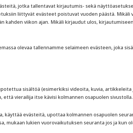
steitä, jotka tallentavat kirjautumis- sekä näyttöasetuks
ksiin liittyvät evästeet poistuvat vuoden päästä. Mikäli v
än kahden viikon ajan. Mikäli kirjaudut ulos, kirjautumisee
olemassa olevaa tallennamme selaimeen evästeen, joka sisä
potettua sisältöä (esimerkiksi videoita, kuvia, artikkeleita
 että vierailija itse kävisi kolmannen osapuolen sivustolla.
ta, käyttää evästeitä, upottaa kolmannen osapuolen seura
a, mukaan lukien vuorovaikutuksen seuranta jos ja kun ole