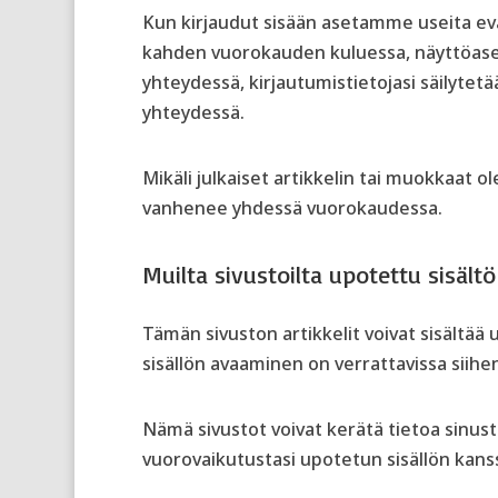
Kun kirjaudut sisään asetamme useita evä
kahden vuorokauden kuluessa, näyttöasetu
yhteydessä, kirjautumistietojasi säilytetä
yhteydessä.
Mikäli julkaiset artikkelin tai muokkaat 
vanhenee yhdessä vuorokaudessa.
Muilta sivustoilta upotettu sisältö
Tämän sivuston artikkelit voivat sisältää u
sisällön avaaminen on verrattavissa siihen,
Nämä sivustot voivat kerätä tietoa sinus
vuorovaikutustasi upotetun sisällön kanss