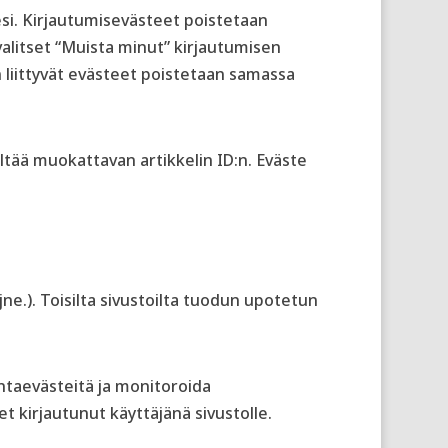
esi. Kirjautumisevästeet poistetaan
alitset “Muista minut” kirjautumisen
n liittyvät evästeet poistetaan samassa
ltää muokattavan artikkelin ID:n. Eväste
 jne.). Toisilta sivustoilta tuodun upotetun
ntaevästeitä ja monitoroida
t kirjautunut käyttäjänä sivustolle.