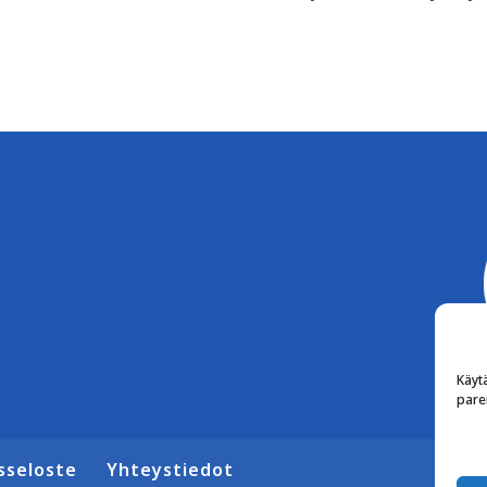
Käyt
pare
sseloste
Yhteystiedot