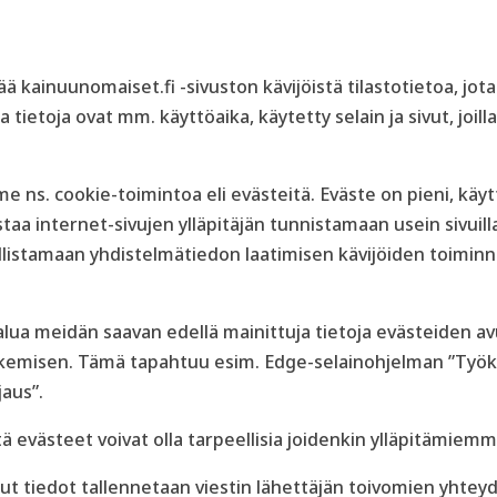
ä kainuunomaiset.fi -sivuston kävijöistä tilastotietoa, j
 tietoja ovat mm. käyttöaika, käytetty selain ja sivut, joilla 
s. cookie-toimintoa eli evästeitä. Eväste on pieni, käyttä
staa internet-sivujen ylläpitäjän tunnistamaan usein sivuill
ollistamaan yhdistelmätiedon laatimisen kävijöiden toiminn
 halua meidän saavan edellä mainittuja tietoja evästeiden a
kemisen. Tämä tapahtuu esim. Edge-selainohjelman ”Työkal
aus”.
 evästeet voivat olla tarpeellisia joidenkin ylläpitämiemm
t tiedot tallennetaan viestin lähettäjän toivomien yhtey